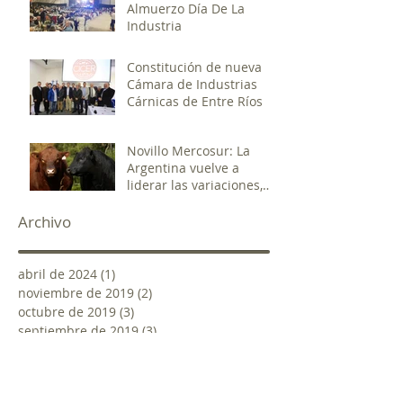
Almuerzo Día De La
Industria
Constitución de nueva
Cámara de Industrias
Cárnicas de Entre Ríos
Novillo Mercosur: La
Argentina vuelve a
liderar las variaciones,
pero esta vez al alza
Archivo
abril de 2024
(1)
1 entrada
noviembre de 2019
(2)
2 entradas
octubre de 2019
(3)
3 entradas
septiembre de 2019
(3)
3 entradas
agosto de 2019
(4)
4 entradas
mayo de 2019
(16)
16 entradas
abril de 2019
(1)
1 entrada