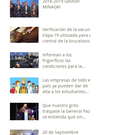
2016-2019 Gestión
MINAGRI
Verificación de la vacuna
Cepa 19 utilizada para el
control de la brucelosis
Informan a los
frigoríficos las
condiciones para la
exportación a China
Las empresas de todo el
país ya pueden dar de
alta a los estudiantes
que realizan prácticas
profesio
Que nuestro grito
traspase la General Paz y
se entienda que sin
industria no hay Nación
20 de Septiembre