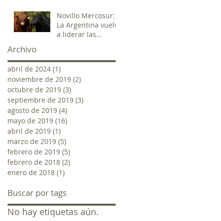
de Entre Ríos
Novillo Mercosur:
La Argentina vuelve
a liderar las
variaciones, pero
Archivo
esta vez al alza
abril de 2024
(1)
1 entrada
noviembre de 2019
(2)
2 entradas
octubre de 2019
(3)
3 entradas
septiembre de 2019
(3)
3 entradas
agosto de 2019
(4)
4 entradas
mayo de 2019
(16)
16 entradas
abril de 2019
(1)
1 entrada
marzo de 2019
(5)
5 entradas
febrero de 2019
(5)
5 entradas
febrero de 2018
(2)
2 entradas
enero de 2018
(1)
1 entrada
Buscar por tags
No hay etiquetas aún.