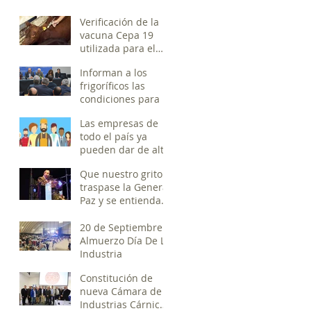
Verificación de la
vacuna Cepa 19
utilizada para el
control de la
Informan a los
brucelosis
frigoríficos las
condiciones para la
exportación a
Las empresas de
China
todo el país ya
pueden dar de alta
a los estudiantes
Que nuestro grito
que realizan
traspase la General
prácticas profesio
Paz y se entienda
que sin industria
no hay Nación
20 de Septiembre
Almuerzo Día De La
Industria
Constitución de
nueva Cámara de
Industrias Cárnicas