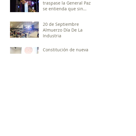
traspase la General Paz y
se entienda que sin
industria no hay Nación
20 de Septiembre
Almuerzo Día De La
Industria
Constitución de nueva
Cámara de Industrias
Cárnicas de Entre Ríos
Novillo Mercosur: La
Argentina vuelve a
liderar las variaciones,
pero esta vez al alza
Archivo
abril de 2024
(1)
1 entrada
noviembre de 2019
(2)
2 entradas
octubre de 2019
(3)
3 entradas