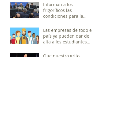
Informan a los
frigoríficos las
condiciones para la
exportación a China
Las empresas de todo el
país ya pueden dar de
alta a los estudiantes
que realizan prácticas
profesio
Que nuestro grito
traspase la General Paz y
se entienda que sin
industria no hay Nación
20 de Septiembre
Almuerzo Día De La
Industria
Constitución de nueva
Cámara de Industrias
Cárnicas de Entre Ríos